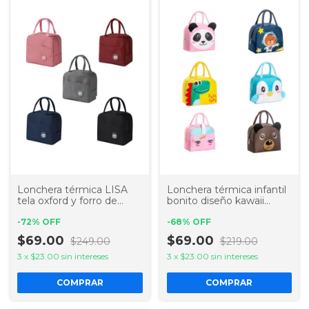
Lonchera térmica LISA
Lonchera térmica infantil
tela oxford y forro de
bonito diseño kawaii
aluminio Adulto
detalle en 3D
-
72
%
OFF
-
68
%
OFF
$69.00
$69.00
$249.00
$219.00
3
x
$23.00
sin intereses
3
x
$23.00
sin intereses
COMPRAR
COMPRAR