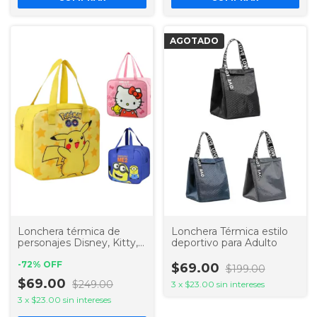
AGOTADO
Lonchera térmica de
Lonchera Térmica estilo
personajes Disney, Kitty,
deportivo para Adulto
Minion, Mickey
-
72
%
OFF
$69.00
$199.00
$69.00
$249.00
3
x
$23.00
sin intereses
3
x
$23.00
sin intereses