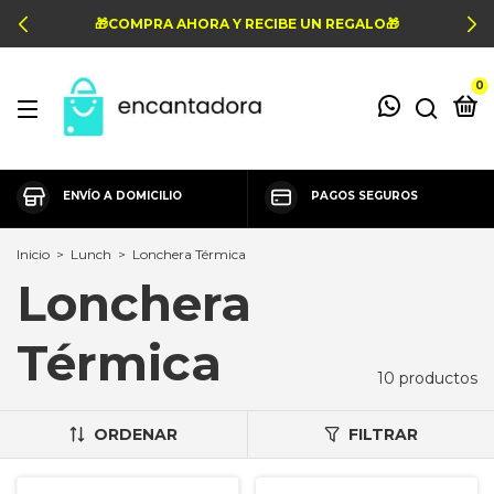
🎁COMPRA AHORA Y RECIBE UN REGALO🎁
0
ENVÍO A DOMICILIO
PAGOS SEGUROS
Inicio
>
Lunch
>
Lonchera Térmica
Lonchera
Térmica
10 productos
ORDENAR
FILTRAR