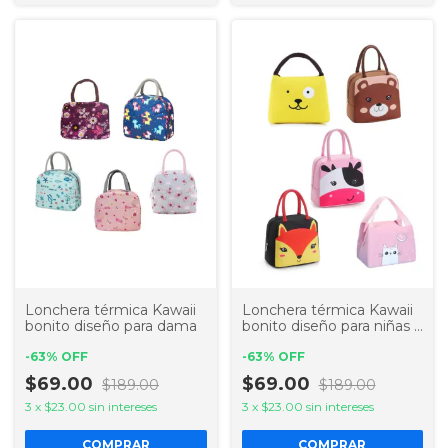
Lonchera térmica Kawaii
Lonchera térmica Kawaii
bonito diseño para dama
bonito diseño para niñas y
niños
-
63
%
OFF
-
63
%
OFF
$69.00
$69.00
$189.00
$189.00
3
x
$23.00
sin intereses
3
x
$23.00
sin intereses
COMPRAR
COMPRAR