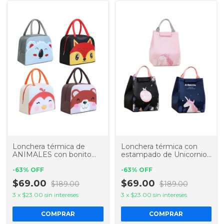
Lonchera térmica de
Lonchera térmica con
ANIMALES con bonito
estampado de Unicornio
diseño kawaii infantil
o Gato
-
63
%
OFF
-
63
%
OFF
$69.00
$69.00
$189.00
$189.00
3
x
$23.00
sin intereses
3
x
$23.00
sin intereses
COMPRAR
COMPRAR