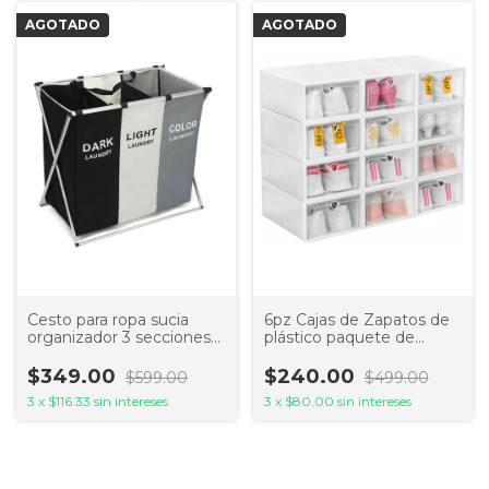
AGOTADO
AGOTADO
Cesto para ropa sucia
6pz Cajas de Zapatos de
organizador 3 secciones
plástico paquete de
para separar por color
organizadores de
almacenamiento
$349.00
$240.00
$599.00
$499.00
zapatera
3
x
$116.33
sin intereses
3
x
$80.00
sin intereses