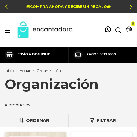
🎁COMPRA AHORA Y RECIBE UN REGALO🎁
0
ENVÍO A DOMICILIO
PAGOS SEGUROS
Inicio
>
Hogar
>
Organización
Organización
4 productos
ORDENAR
FILTRAR