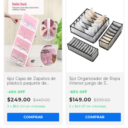
6pz Cajas de Zapatos de
3pz Organizador de Ropa
plástico paquete de
Interior juego de 3
organizadores de
diferentes cajas de
almacenamiento
-
45
%
OFF
almacenamiento de rejilla
-
63
%
OFF
zapatera
$249.00
$149.00
$449.00
$399.00
3
x
$83.00
sin intereses
3
x
$49.67
sin intereses
COMPRAR
COMPRAR