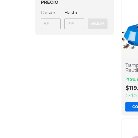
PRECIO
Desde
Hasta
APLICAR
Tramp
Reutil
contr
-
70
%
$11
3
x
$39