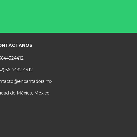
ONTÁCTANOS
5644324412
52) 56 4432 4412
ntacto@encantadora.mx
udad de México, México