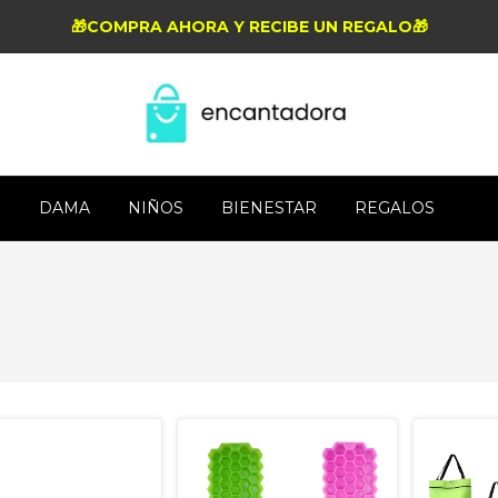
🎁COMPRA AHORA Y RECIBE UN REGALO🎁
R
DAMA
NIÑOS
BIENESTAR
REGALOS