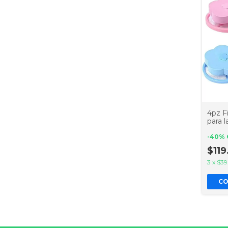
4pz Fi
para 
de flo
-
40
%
$11
3
x
$39
C