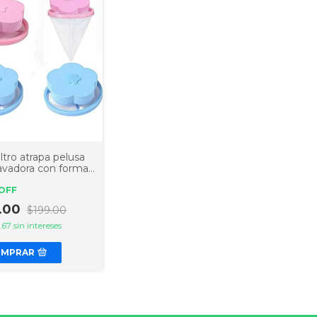
ltro atrapa pelusa
lavadora con forma
r reutilizable
OFF
9.00
$199.00
.67
sin intereses
OMPRAR