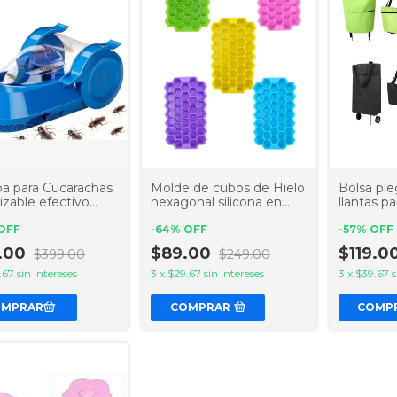
a para Cucarachas
Molde de cubos de Hielo
Bolsa ple
izable efectivo
hexagonal silicona en
llantas pa
a plagas
forma de panal
superme
OFF
-
64
%
OFF
-
57
%
OFF
9.00
$89.00
$119.0
$399.00
$249.00
.67
sin intereses
3
x
$29.67
sin intereses
3
x
$39.67
s
COMPRAR
COMP