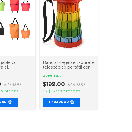
gable con
Banco Plegable taburete
ra el
telescópico portátil con
rcado
correa modelo reforzado
4.0
-
60
%
OFF
0
$199.00
$279.00
$499.00
in intereses
3
x
$66.33
sin intereses
RAR
COMPRAR