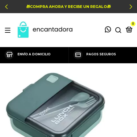
🎁COMPRA AHORA Y RECIBE UN REGALO🎁
0
ENVÍO A DOMICILIO
PAGOS SEGUROS