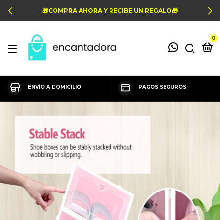
🎁COMPRA AHORA Y RECIBE UN REGALO🎁
0
ENVÍO A DOMICILIO
PAGOS SEGUROS