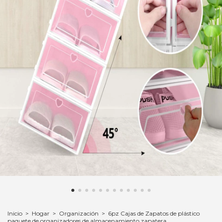
Inicio
>
Hogar
>
Organización
>
6pz Cajas de Zapatos de plástico
paquete de organizadores de almacenamiento zapatera