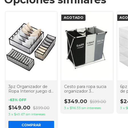
AGOTADO
AGO
3pz Organizador de
Cesto para ropa sucia
6pz
Ropa Interior juego de
organizador 3
de 
3 diferentes cajas de
secciones para separar
org
almacenamiento de
-
63
%
OFF
por color
alm
$349.00
$2
$599.00
rejilla
zap
$149.00
$399.00
3
x
$116.33
sin intereses
3
x
$
3
x
$49.67
sin intereses
COMPRAR